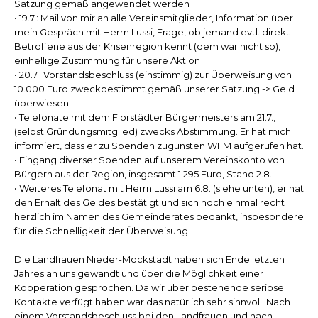
Satzung gemäß angewendet werden
• 19.7.: Mail von mir an alle Vereinsmitglieder, Information über
mein Gespräch mit Herrn Lussi, Frage, ob jemand evtl. direkt
Betroffene aus der Krisenregion kennt (dem war nicht so),
einhellige Zustimmung für unsere Aktion
• 20.7.: Vorstandsbeschluss (einstimmig) zur Überweisung von
10.000 Euro zweckbestimmt gemäß unserer Satzung -> Geld
überwiesen
• Telefonate mit dem Florstädter Bürgermeisters am 21.7.,
(selbst Gründungsmitglied) zwecks Abstimmung. Er hat mich
informiert, dass er zu Spenden zugunsten WFM aufgerufen hat.
• Eingang diverser Spenden auf unserem Vereinskonto von
Bürgern aus der Region, insgesamt 1.295 Euro, Stand 2.8.
• Weiteres Telefonat mit Herrn Lussi am 6.8. (siehe unten), er hat
den Erhalt des Geldes bestätigt und sich noch einmal recht
herzlich im Namen des Gemeinderates bedankt, insbesondere
für die Schnelligkeit der Überweisung
Die Landfrauen Nieder-Mockstadt haben sich Ende letzten
Jahres an uns gewandt und über die Möglichkeit einer
Kooperation gesprochen. Da wir über bestehende seriöse
Kontakte verfügt haben war das natürlich sehr sinnvoll. Nach
einem Vorstandsbeschluss bei den Landfrauen und nach