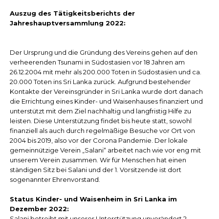
Auszug des Tätigkeitsberichts der
Jahreshauptversammlung 2022:
Der Ursprung und die Gründung des Vereins gehen auf den
verheerenden Tsunami in Südostasien vor 18 Jahren am
26.12.2004 mit mehr als 200.000 Toten in Südostasien und ca.
20.000 Toten ins Sri Lanka zurück. Aufgrund bestehender
Kontakte der Vereinsgründer in Sri Lanka wurde dort danach
die Errichtung eines Kinder- und Waisenhauses finanziert und
unterstützt mit dem Ziel nachhaltig und langfristig Hilfe zu
leisten. Diese Unterstützung findet bis heute statt, sowohl
finanziell als auch durch regelmäßige Besuche vor Ort von
2004 bis 2019, also vor der Corona Pandemie. Der lokale
gemeinnützige Verein „Salani“ arbeitet nach wie vor eng mit
unserem Verein zusammen. Wir für Menschen hat einen
ständigen Sitz bei Salani und der 1. Vorsitzende ist dort
sogenannter Ehrenvorstand.
Status Kinder- und Waisenheim in Sri Lanka im
Dezember 2022:
Salani betreibt mit unserer Unterstützung unverändert 2