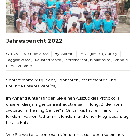
Jahresbericht 2022
On:
23. Dezember 2022
By:
Admin
In:
Allgemein
,
Gallery
Tagged:
2022
,
Flutkatastrophe
,
Jahresbericht
,
Kinderheim
,
Schnelle
Hilfe
,
Sri Lanka
Sehr verehrte Mitglieder, Sponsoren, Interessenten und
Freunde unseres Vereins,
im Anhang (unten) finden Sie einen Auszug des Protokolls
unserer diesjährigen Jahreshauptversammlung, Bilder vom
„Vocational Training Center“ in Sri Lanka, Father Frank mit
Kindern, Father Pathum mit Kindern und einen Mitgliedsantrag
für alle Fälle.
Wie Sie weiter unten lesen können, hat sich doch so einiges