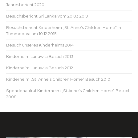
Jahresbericht 2020
Besuchsbericht Sri Lanka vom 20.03.2019
Besuchsbericht Kinderheim „St. Anne’s Children Home“ in
Tummodara am 10.12.2015
Besuch unseres Kinderheims 2014
Kinderheim Lunuwila Besuch 2013
Kinderheim Lunuwila Besuch 2012
Kinderheim „St. Anne’s Children Home“ Besuch 2010
Spendenaufruf Kinderheim „St.Anne’s Children Home“ Besuch
2008