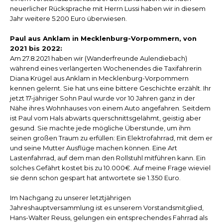
neuerlicher Rücksprache mit Herrn Lussi haben wir in diesem
Jahr weitere 5.200 Euro überwiesen.
Paul aus Anklam in Mecklenburg-Vorpommern, von
2021 bis 2022:
Am 27.8.2021 haben wir (Wanderfreunde Aulendiebach)
während eines verlängerten Wochenendes die Taxifahrerin
Diana Krügel aus Anklam in Mecklenburg-Vorpommern
kennen gelernt. Sie hat uns eine bittere Geschichte erzählt. Ihr
jetzt 17-jähriger Sohn Paul wurde vor 10 Jahren ganz in der
Nähe ihres Wohnhauses von einem Auto angefahren. Seitdem
ist Paul vom Hals abwärts querschnittsgelähmt, geistig aber
gesund. Sie machte jede mögliche Überstunde, um ihm
seinen großen Traum zu erfüllen: Ein Elektrofahrrad, mit dem er
und seine Mutter Ausflüge machen können. Eine Art
Lastenfahrrad, auf dem man den Rollstuhl mitführen kann. Ein
solches Gefährt kostet bis zu 10.000€. Auf meine Frage wieviel
sie denn schon gespart hat antwortete sie 1.350 Euro.
Im Nachgang zu unserer letztjährigen
Jahreshauptversammlung ist es unserem Vorstandsmitglied,
Hans-Walter Reuss, gelungen ein entsprechendes Fahrrad als