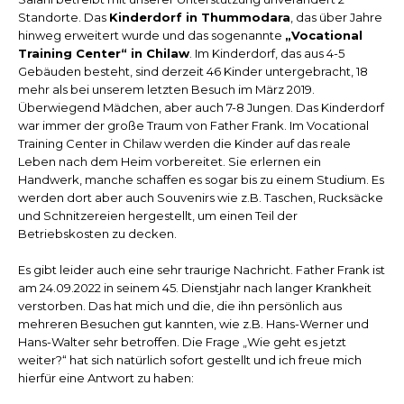
Standorte. Das
Kinderdorf in Thummodara
, das über Jahre
hinweg erweitert wurde und das sogenannte
„Vocational
Training Center“ in Chilaw
. Im Kinderdorf, das aus 4-5
Gebäuden besteht, sind derzeit 46 Kinder untergebracht, 18
mehr als bei unserem letzten Besuch im März 2019.
Überwiegend Mädchen, aber auch 7-8 Jungen. Das Kinderdorf
war immer der große Traum von Father Frank. Im Vocational
Training Center in Chilaw werden die Kinder auf das reale
Leben nach dem Heim vorbereitet. Sie erlernen ein
Handwerk, manche schaffen es sogar bis zu einem Studium. Es
werden dort aber auch Souvenirs wie z.B. Taschen, Rucksäcke
und Schnitzereien hergestellt, um einen Teil der
Betriebskosten zu decken.
Es gibt leider auch eine sehr traurige Nachricht. Father Frank ist
am 24.09.2022 in seinem 45. Dienstjahr nach langer Krankheit
verstorben. Das hat mich und die, die ihn persönlich aus
mehreren Besuchen gut kannten, wie z.B. Hans-Werner und
Hans-Walter sehr betroffen. Die Frage „Wie geht es jetzt
weiter?“ hat sich natürlich sofort gestellt und ich freue mich
hierfür eine Antwort zu haben: