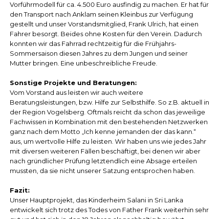
Vorführmodell für ca. 4.500 Euro ausfindig zu machen. Er hat für
den Transport nach Anklam seinen Kleinbus zur Verfügung
gestellt und unser Vorstandsmitglied, Frank Ulrich, hat einen
Fahrer besorgt. Beides ohne Kosten für den Verein. Dadurch
konnten wir das Fahrrad rechtzeitig für die Frühjahrs-
Sommersaison diesen Jahres zu dem Jungen und seiner
Mutter bringen. Eine unbeschreibliche Freude.
Sonstige Projekte und Beratungen:
Vom Vorstand aus leisten wir auch weitere
Beratungsleistungen, bzw. Hilfe zur Selbsthilfe. So z.B. aktuell in
der Region Vogelsberg. Oftmals reicht da schon das jeweilige
Fachwissen in Kombination mit den bestehenden Netzwerken
ganz nach dem Motto „Ich kenne jemanden der das kann.“
aus, um wertvolle Hilfe zu leisten. Wir haben uns wie jedes Jahr
mit diversen weiteren Fällen beschäftigt, bei denen wir aber
nach gründlicher Prüfung letztendlich eine Absage erteilen
mussten, da sie nicht unserer Satzung entsprochen haben.
Fazit:
Unser Hauptprojekt, das Kinderheim Salani in Sri Lanka
entwickelt sich trotz des Todes von Father Frank weiterhin sehr