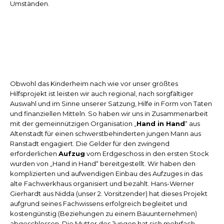
Umständen.
Obwohl das Kinderheim nach wie vor unser größtes
Hilfsprojekt ist leisten wir auch regional, nach sorgfältiger
Auswahl und im Sinne unserer Satzung, Hilfe in Form von Taten
und finanziellen Mitteln. So haben wir uns in Zusammenarbeit
mit der gemeinnützigen Organisation „
Hand in Hand
“ aus
Altenstadt für einen schwerstbehinderten jungen Mann aus
Ranstadt engagiert. Die Gelder für den zwingend
erforderlichen
Aufzug
vom Erdgeschoss in den ersten Stock
wurden von „Hand in Hand“ bereitgestellt. Wir haben den
komplizierten und aufwendigen Einbau des Aufzuges in das
alte Fachwerkhaus organisiert und bezahlt. Hans-Werner
Gierhardt aus Nidda (unser 2. Vorsitzender) hat dieses Projekt
aufgrund seines Fachwissens erfolgreich begleitet und
kostengünstig (Beziehungen zu einem Bauunternehmen)
abgeschlossen. Die Mutter des Jungen hat sich mehrfach