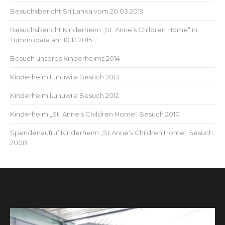
Besuchsbericht Sri Lanka vom 20.03.2019
Besuchsbericht Kinderheim „St. Anne’s Children Home“ in
Tummodara am 10.12.2015
Besuch unseres Kinderheims 2014
Kinderheim Lunuwila Besuch 2013
Kinderheim Lunuwila Besuch 2012
Kinderheim „St. Anne’s Children Home“ Besuch 2010
Spendenaufruf Kinderheim „St.Anne’s Children Home“ Besuch
2008