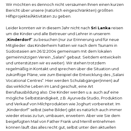
Wir möchten es dennoch nicht versäumen Ihnen einen kurzen
Bericht über unsere (natürlich eingeschränkten) größten
Hilfsprojekte/Aktivitäten zu geben.
Leider konnten wir in diesem Jahr nicht nach
Sri Lanka
reisen
um die Kinder und alle Betreuer und Lehrer in unserem
„
Kinderdorf
“ zu besuchen (nur zur Erinnerung und für neue
Mitglieder: das Kinderheim hatten wir nach dem Tsunami in
Südostasien am 26.12.2004 gemeinsam mit dem lokalen
gemeinnützigen Verein „Salani“ gebaut. Seitdem entwickeln
und unterstützen wir es weiter). Wir stehen trotzdem
regelmäßig in Kontakt und sprechen über die Situation und
zukünftige Pläne, wie zum Beispiel die Entwicklung des „Salani
Vocational Centres“. Hier werden Schulabgänger(innen) auf
das wirkliche Leben im Land geschult, eine Art
Berufsausbildung also. Die Kinder werden u.a. auch auf eine
mögliche Selbstständigkeit, z.B. Ayurveda Studio, Produktion
und Verkauf von Milchprodukten wie Joghurt vorbereitet. Im
„Kinderdorf“ selbst (siehe Bilder) gibt es natürlich auch immer
wieder etwas zu tun, umbauen, erweitern. Aber wie Sie dem
beigefügten Mail von Father Frank und Merrill entnehmen
können läuft das alles recht gut, selbst unter den aktuellen