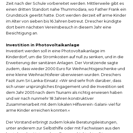
Zeit nach der Schule vorbereitet werden. Mittlerweile gibt es
einen dritten Standort nahe Thummodara, wo Father Frank ein
Grundstück geerbt hatte. Dort werden derzeit elf arme Kinder
im Alter von sieben bis 16 Jahren betreut. Drescher kündigte
dort beim nächsten Vereinsbesuch in diesem Jahr eine
Besichtigung an.
Investition in Photovoltaikanlage
Investiert werden soll in eine Photovoltaikanlage im
Kinderdorf, um die Stromkosten auf null zu senken, und in die
Erweiterung der sanitären Anlagen. Der Vorsitzende sagte
zudem, dass wieder 2000 Euro für Weihnachtsgeschenke und
eine kleine Weihnachtsfeier überwiesen wurden. Dreschers
Fazit zum Sri Lanka-Einsatz: »Wir sind sehr froh darüber, dass
sich unser ursprüngliches Engagement und die Investition seit
dem Jahr 2005 nach dem Tsunami als richtig erwiesen haben
und wir nach nunmehr 18 Jahren konstruktiver
Zusammenarbeit mit dem lokalen Hilfsverein ›Salani‹ viel für
arme Kinder erreichen konnten.«
Der Vorstand erbringt zudem lokale Beratungsleistungen,
unter anderem zur Selbsthilfe oder mit Fachwissen aus den