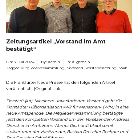
Zeitungsartikel „Vorstand im Amt
bestätigt“
On:
3. Juli 2024
By:
Admin
In:
Allgemein
Tagged:
Mitgliederversammlung
,
Vorstand
,
Vorstandssitzung
,
Wahl
Die Frankfurter Neue Presse hat den folgenden Artikel
veröffentlicht (
Original-Link
):
Florstadt (lut). Mit einem unveränderten Vorstand geht die
Florstädter Hilfsorganisation »Wir für Menschen« (WfM) in eine
neue Amtsperiode. Die Mitgliederversammlung bestätigte
jetzt den kompletten Vorstand um den Vorsitzenden Andreas
Drescher im Amt. Hans-Werner Gierhardt bleibt somit
stellvertretender Vorsitzender, Bastian Drescher Rechner und
Sina Drescher Schriftführerin.