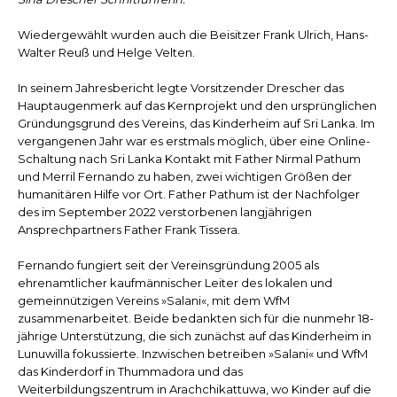
Wiedergewählt wurden auch die Beisitzer Frank Ulrich, Hans-
Walter Reuß und Helge Velten.
In seinem Jahresbericht legte Vorsitzender Drescher das
Hauptaugenmerk auf das Kernprojekt und den ursprünglichen
Gründungsgrund des Vereins, das Kinderheim auf Sri Lanka. Im
vergangenen Jahr war es erstmals möglich, über eine Online-
Schaltung nach Sri Lanka Kontakt mit Father Nirmal Pathum
und Merril Fernando zu haben, zwei wichtigen Größen der
humanitären Hilfe vor Ort. Father Pathum ist der Nachfolger
des im September 2022 verstorbenen langjährigen
Ansprechpartners Father Frank Tissera.
Fernando fungiert seit der Vereinsgründung 2005 als
ehrenamtlicher kaufmännischer Leiter des lokalen und
gemeinnützigen Vereins »Salani«, mit dem WfM
zusammenarbeitet. Beide bedankten sich für die nunmehr 18-
jährige Unterstützung, die sich zunächst auf das Kinderheim in
Lunuwilla fokussierte. Inzwischen betreiben »Salani« und WfM
das Kinderdorf in Thummadora und das
Weiterbildungszentrum in Arachchikattuwa, wo Kinder auf die