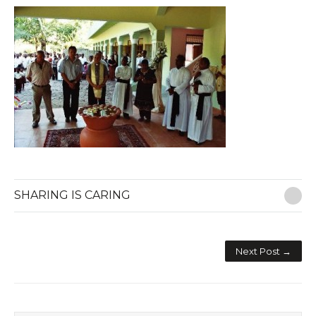
SHARING IS CARING
E-M
Next Post →