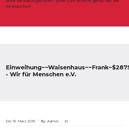
ohne Verwaltungskosten – jeder Euro erreicht genau die, die
ihn brauchen!
Einweihung~~Waisenhaus~~Frank~$287
- Wir für Menschen e.V.
On:
19. März 2015
By:
Admin
In: