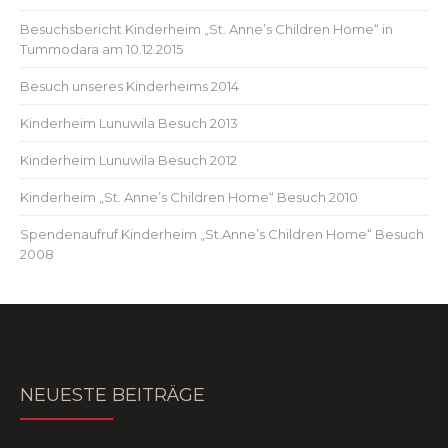
Besuchsbericht Kinderheim „St. Anne’s Children Home“ in
Tummodara am 10.12.2015
Besuch unseres Kinderheims 2014
Kinderheim Lunuwila Besuch 2013
Kinderheim Lunuwila Besuch 2012
Kinderheim „St. Anne’s Children Home“ Besuch 2010
Spendenaufruf Kinderheim „St.Anne’s Children Home“ Besuch
2008
NEUESTE BEITRÄGE