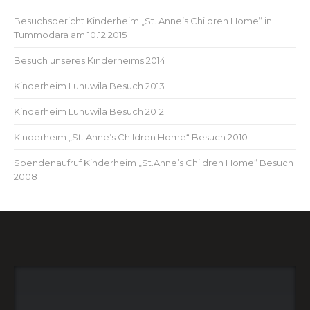
Besuchsbericht Kinderheim „St. Anne’s Children Home“ in
Tummodara am 10.12.2015
Besuch unseres Kinderheims 2014
Kinderheim Lunuwila Besuch 2013
Kinderheim Lunuwila Besuch 2012
Kinderheim „St. Anne’s Children Home“ Besuch 2010
Spendenaufruf Kinderheim „St.Anne’s Children Home“ Besuch
2008