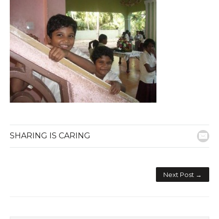
SHARING IS CARING
E-M
Next Post →