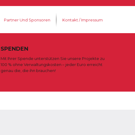
Partner Und Sponsoren
Kontakt / Impressum
SPENDEN
Mit Ihrer Spende unterstützen Sie unsere Projekte zu
100 % ohne Verwaltungskosten – jeder Euro erreicht
genau die, die ihn brauchen!