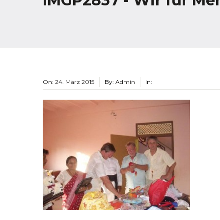
IMGP2837 - Wir für Me
On:
24. März 2015
By:
Admin
In: