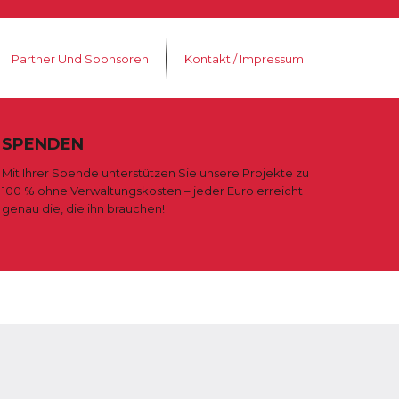
Partner Und Sponsoren
Kontakt / Impressum
SPENDEN
Mit Ihrer Spende unterstützen Sie unsere Projekte zu
100 % ohne Verwaltungskosten – jeder Euro erreicht
genau die, die ihn brauchen!