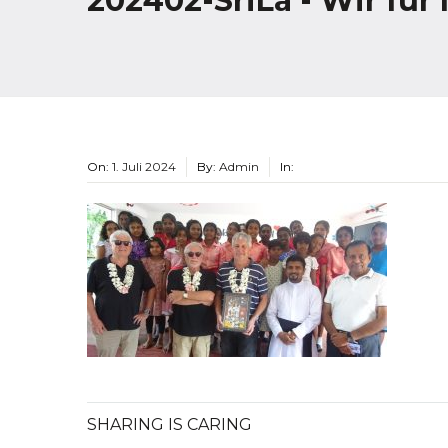
202402-SriLa - Wir für
On:
1. Juli 2024
By:
Admin
In:
SHARING IS CARING