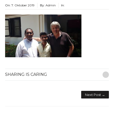
On:
7. Oktober 2019
By:
Admin
In:
SHARING IS CARING
E-M
Next Post →