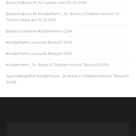
Besuchsbericht Sri Lanka vom 20.03.2019
Besuchsbericht Kinderheim „St. Anne’s Children Home“ in
Tummodara am 10.12.2015
Besuch unseres Kinderheims 2014
Kinderheim Lunuwila Besuch 2013
Kinderheim Lunuwila Besuch 2012
Kinderheim „St. Anne’s Children Home“ Besuch 2010
Spendenaufruf Kinderheim „St.Anne’s Children Home“ Besuch
2008